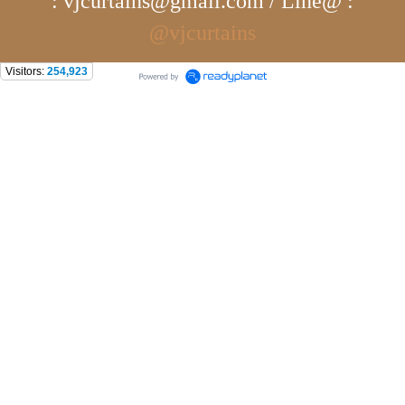
: vjcurtains@gmail.com / Line@ :
@vjcurtains
Visitors:
254,923