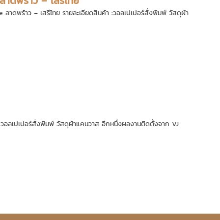
ลาดพร้าว – เสรีไทย
ลาดพร้าว – เสรีไทย รายละเอียดสินค้า :วอลเปเปอร์สั่งพิมพ์ วัสดุผ้า
: วอลเปเปอร์สั่งพิมพ์ วัสดุผ้าแคนวาส อีกหนึ่งผลงานติดตั้งจาก VJ